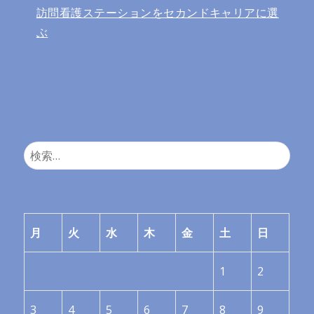
訪問看護ステーションをセカンドキャリアに選
ぶ
検
索:
月
火
水
木
金
土
日
1
2
3
4
5
6
7
8
9