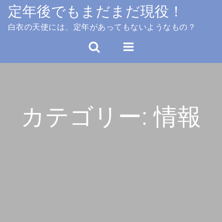
Skip
定年後でもまだまだ現役！
to
白衣の天使には、定年があってもないようなもの？
content
カテゴリー:
情報